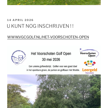
GEPLAATST
14 APRIL 2026
OP
U KUNT NOG INSCHRIJVEN ! !
WWW.VGCGOLF.NL/HET-VOORSCHOTEN-OPEN