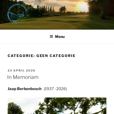
Ga
naar
de
inhoud
VOORSCHOTENSE GOLFCLUB
Golfbaan Het Wedde – Voorschoten
Menu
CATEGORIE:
GEEN CATEGORIE
GEPLAATST
23 APRIL 2026
OP
In Memoriam
Jaap Berkenbosch
(1937 -2026)