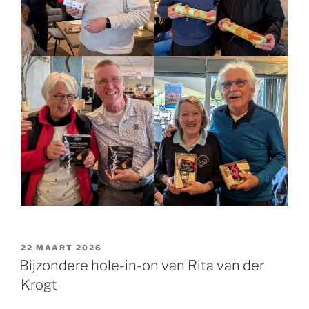
GEPLAATST
22 MAART 2026
OP
Bijzondere hole-in-on van Rita van der
Krogt