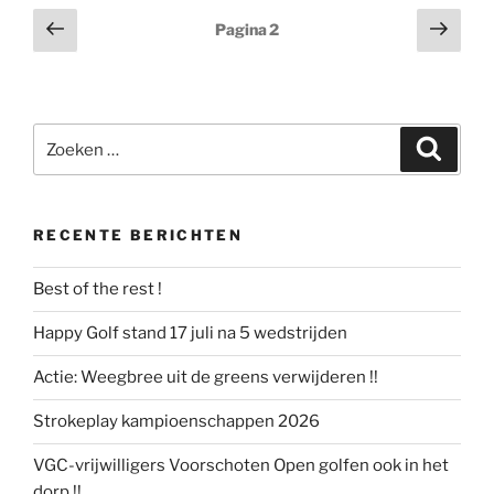
Berichten
Vorige
Volg
Pagina
2
pagina
pagi
paginering
Zoeken
Zoeke
naar:
RECENTE BERICHTEN
Best of the rest !
Happy Golf stand 17 juli na 5 wedstrijden
Actie: Weegbree uit de greens verwijderen !!
Strokeplay kampioenschappen 2026
VGC-vrijwilligers Voorschoten Open golfen ook in het
dorp !!