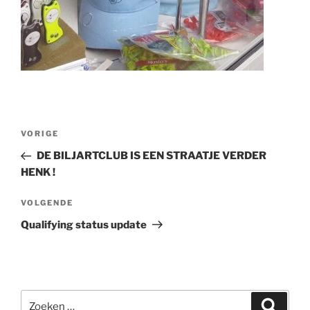
Bericht
Vorig
VORIGE
navigatie
bericht
DE BILJARTCLUB IS EEN STRAATJE VERDER
HENK !
Volgend
VOLGENDE
bericht
Qualifying status update
Zoeken
Zoeke