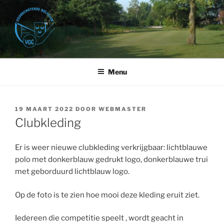
Ga
naar
de
inhoud
VOORSCHOTENSE GOLFCLUB
Golfbaan Het Wedde – Voorschoten
Menu
GEPLAATST
19 MAART 2022
DOOR
WEBMASTER
OP
Clubkleding
Er is weer nieuwe clubkleding verkrijgbaar: lichtblauwe
polo met donkerblauw gedrukt logo, donkerblauwe trui
met geborduurd lichtblauw logo.
Op de foto is te zien hoe mooi deze kleding eruit ziet.
Iedereen die competitie speelt , wordt geacht in