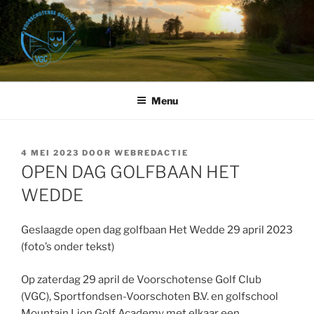
Ga
naar
de
inhoud
VOORSCHOTENSE GOLFCLUB
Golfbaan Het Wedde – Voorschoten
Menu
GEPLAATST
4 MEI 2023
DOOR
WEBREDACTIE
OP
OPEN DAG GOLFBAAN HET
WEDDE
Geslaagde open dag golfbaan Het Wedde 29 april 2023
(foto’s onder tekst)
Op zaterdag 29 april de Voorschotense Golf Club
(VGC), Sportfondsen-Voorschoten B.V. en golfschool
Mountain Lion Golf Academy met elkaar een