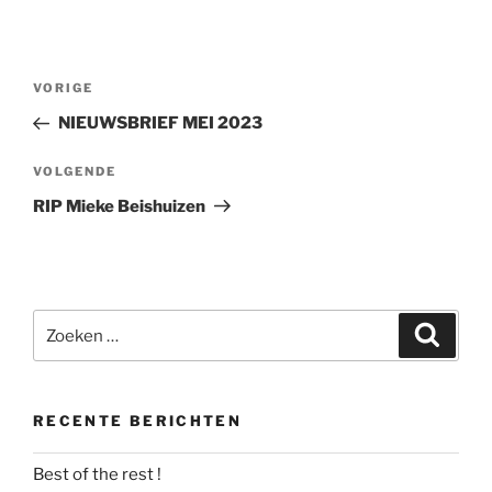
Bericht
Vorig
VORIGE
navigatie
bericht
NIEUWSBRIEF MEI 2023
Volgend
VOLGENDE
bericht
RIP Mieke Beishuizen
Zoeken
Zoeke
naar:
RECENTE BERICHTEN
Best of the rest !