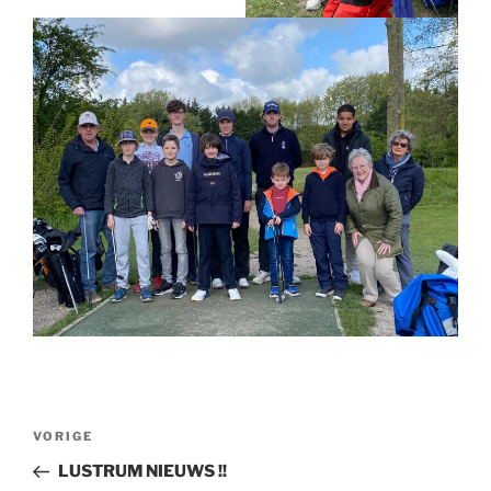
Bericht
Vorig
VORIGE
navigatie
bericht
LUSTRUM NIEUWS !!