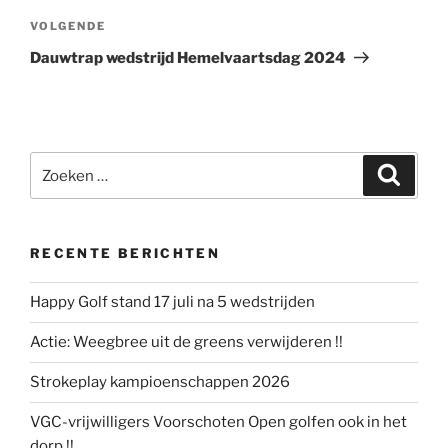
Volgend
VOLGENDE
bericht
Dauwtrap wedstrijd Hemelvaartsdag 2024
Zoeken
Zoeke
naar:
RECENTE BERICHTEN
Happy Golf stand 17 juli na 5 wedstrijden
Actie: Weegbree uit de greens verwijderen !!
Strokeplay kampioenschappen 2026
VGC-vrijwilligers Voorschoten Open golfen ook in het
dorp !!