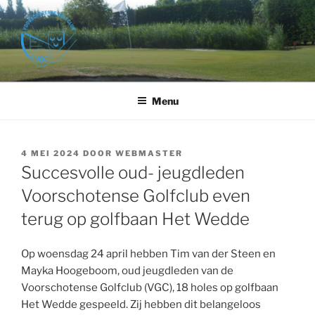
Ga
naar
de
inhoud
VOORSCHOTENSE GOLFCLUB
Golfbaan Het Wedde – Voorschoten
Menu
GEPLAATST
4 MEI 2024
DOOR
WEBMASTER
OP
Succesvolle oud- jeugdleden
Voorschotense Golfclub even
terug op golfbaan Het Wedde
Op woensdag 24 april hebben Tim van der Steen en
Mayka Hoogeboom, oud jeugdleden van de
Voorschotense Golfclub (VGC), 18 holes op golfbaan
Het Wedde gespeeld. Zij hebben dit belangeloos