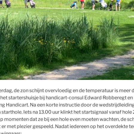
rdag, de zon schijnt overvloedig en de temperatuur is meer
j het startershuisje bij handicart-consul Edward Robberegt 
ing Handicart. Na een korte instructie door de wedstrijdleidi
starthole. Iets na 13.00 uur klinkt het startsignaal vanaf hole
 op momenten dat ze bij een hole even moeten wachten, de 
met plezier gespeeld. Nadat iedereen op het overdekte terra
 winnaars: