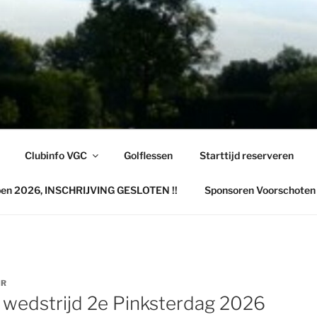
TENSE GOLFCLUB
hoten
Clubinfo VGC
Golflessen
Starttijd reserveren
pen 2026, INSCHRIJVING GESLOTEN !!
Sponsoren Voorschoten
ER
 wedstrijd 2e Pinksterdag 2026