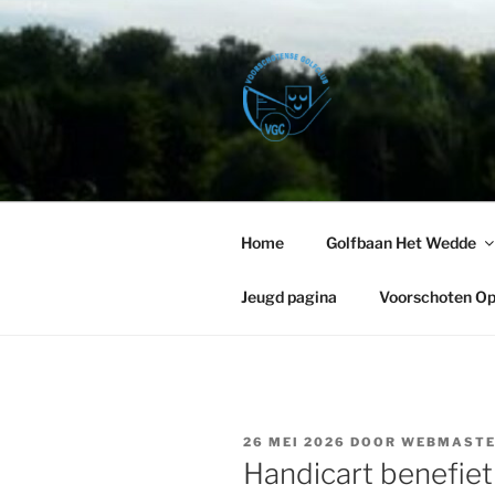
Ga
naar
de
inhoud
VOORSCHO
Golfbaan Het Wedde – Voorsc
Home
Golfbaan Het Wedde
Jeugd pagina
Voorschoten O
GEPLAATST
26 MEI 2026
DOOR
WEBMAST
OP
Handicart benefiet