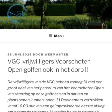
Ga
naar
de
inhoud
VOORSCHOTENSE GOLFCLUB
Golfbaan Het Wedde – Voorschoten
Menu
GEPLAATST
28 JUNI 2026
DOOR
WEBMASTER
OP
VGC-vrijwilligers Voorschoten
Open golfen ook in het dorp !!
De vrijwilligers van de VGC hebben zondag 31 mei een
groot deel van het parcours van het Voorschoten Open
van zaterdag op onze golfbaan en in parken en
plantsoenen kunnen lopen. 31 Deelnemers vertrokken
vanaf 10.00 uur van een geïmproviseerde eerste afslag