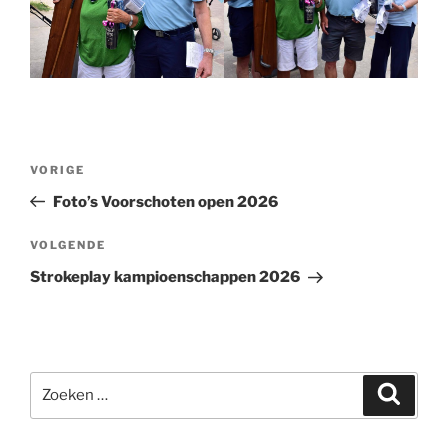
Bericht
Vorig
VORIGE
navigatie
bericht
Foto’s Voorschoten open 2026
Volgend
VOLGENDE
bericht
Strokeplay kampioenschappen 2026
Zoeken
Zoeke
naar: