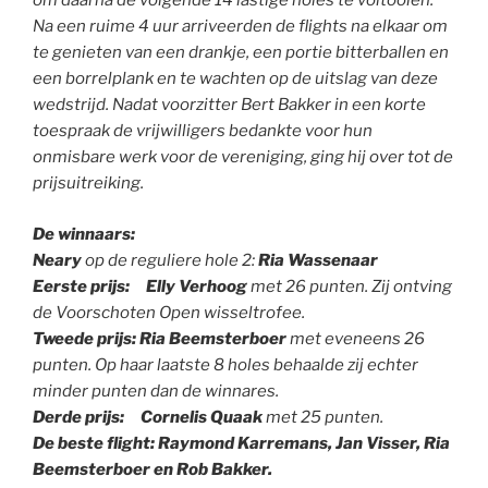
om daarna de volgende 14 lastige holes te voltooien.
Na een ruime 4 uur arriveerden de flights na elkaar om
te genieten van een drankje, een portie bitterballen en
een borrelplank en te wachten op de uitslag van deze
wedstrijd. Nadat voorzitter Bert Bakker in een korte
toespraak de vrijwilligers bedankte voor hun
onmisbare werk voor de vereniging, ging hij over tot de
prijsuitreiking.
De winnaars:
Neary
op de reguliere hole 2:
Ria Wassenaar
Eerste prijs: Elly Verhoog
met 26 punten. Zij ontving
de Voorschoten Open wisseltrofee.
Tweede prijs: Ria Beemsterboer
met eveneens 26
punten. Op haar laatste 8 holes behaalde zij echter
minder punten dan de winnares.
Derde prijs: Cornelis Quaak
met 25 punten.
De beste flight: Raymond Karremans, Jan Visser, Ria
Beemsterboer en Rob Bakker.