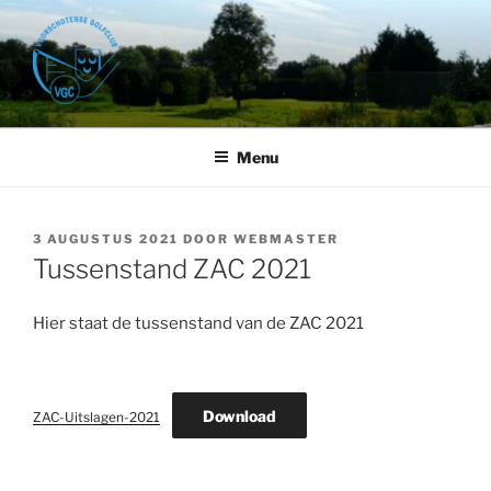
Ga
naar
de
inhoud
VOORSCHOTENSE GOLFCLUB
Golfbaan Het Wedde – Voorschoten
Menu
GEPLAATST
3 AUGUSTUS 2021
DOOR
WEBMASTER
OP
Tussenstand ZAC 2021
Hier staat de tussenstand van de ZAC 2021
Download
ZAC-Uitslagen-2021