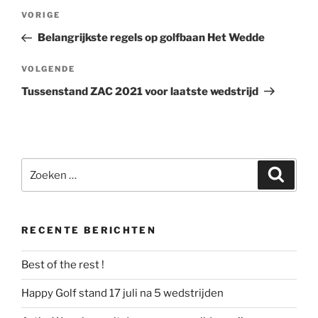
Bericht
Vorig
VORIGE
navigatie
bericht
Belangrijkste regels op golfbaan Het Wedde
Volgend
VOLGENDE
bericht
Tussenstand ZAC 2021 voor laatste wedstrijd
Zoeken
Zoeke
naar:
RECENTE BERICHTEN
Best of the rest !
Happy Golf stand 17 juli na 5 wedstrijden