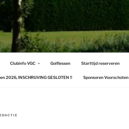
TENSE GOLFCLUB
hoten
Clubinfo VGC
Golflessen
Starttijd reserveren
pen 2026, INSCHRIJVING GESLOTEN !!
Sponsoren Voorschoten
EDACTIE