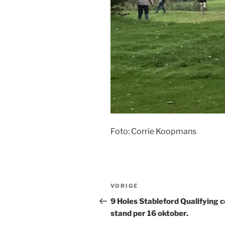
Foto: Corrie Koopmans
Bericht
Vorig
VORIGE
navigatie
bericht
9 Holes Stableford Qualifying 
stand per 16 oktober.