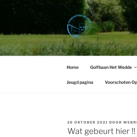
Ga
naar
de
inhoud
VOORSCHO
Golfbaan Het Wedde – Voorsc
Home
Golfbaan Het Wedde
Jeugd pagina
Voorschoten O
GEPLAATST
26 OKTOBER 2021
DOOR
WEBR
OP
Wat gebeurt hier !!