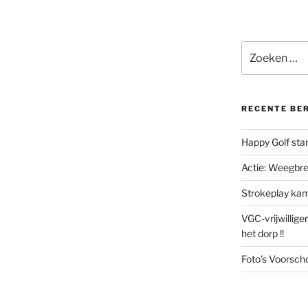
Zoeken
naar:
RECENTE BE
Happy Golf stan
Actie: Weegbree
Strokeplay ka
VGC-vrijwillige
het dorp !!
Foto’s Voorsc