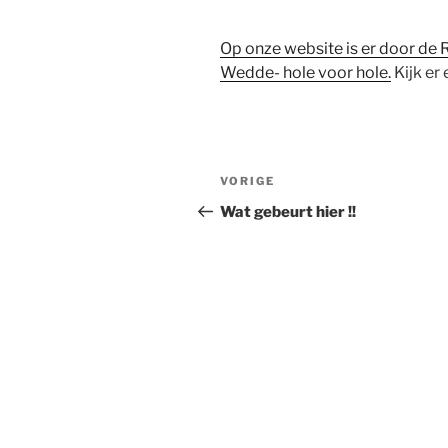
Op onze website is er door de
Wedde- hole voor hole.
Kijk er 
Bericht
Vorig
VORIGE
navigatie
bericht
Wat gebeurt hier !!