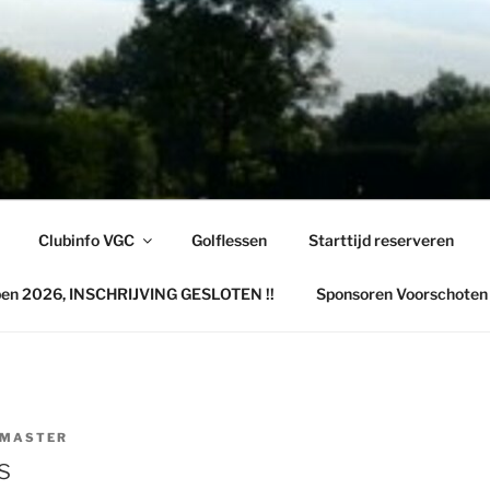
TENSE GOLFCLUB
hoten
Clubinfo VGC
Golflessen
Starttijd reserveren
pen 2026, INSCHRIJVING GESLOTEN !!
Sponsoren Voorschoten
MASTER
s