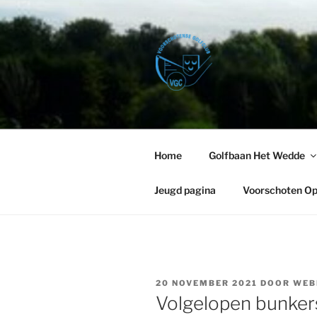
Ga
naar
de
inhoud
VOORSCHO
Golfbaan Het Wedde – Voorsc
Home
Golfbaan Het Wedde
Jeugd pagina
Voorschoten O
GEPLAATST
20 NOVEMBER 2021
DOOR
WEB
OP
Volgelopen bunker