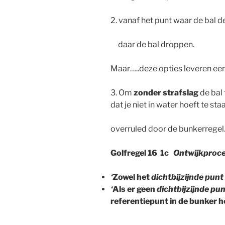
2. vanaf het punt waar de bal de
daar de bal droppen.
Maar…..deze opties leveren een
3. Om
zonder strafslag
de bal 
dat je niet in water hoeft te sta
overruled door de bunkerregel
Golfregel 16 1c
Ontwijkproced
‘
Zowel het
dichtbijzijnde pun
‘
Als er
geen
dichtbijzijnde pu
referentiepunt in de bunker 