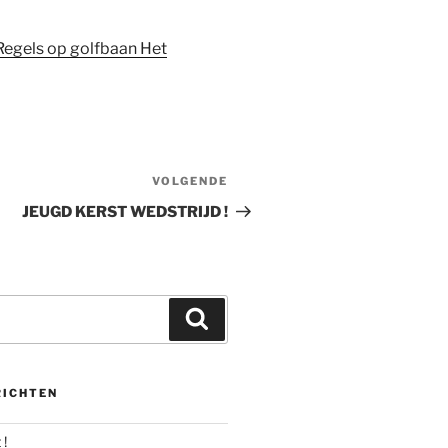
Regels op golfbaan Het
VOLGENDE
Volgend
bericht
JEUGD KERST WEDSTRIJD !
Zoeken
RICHTEN
 !