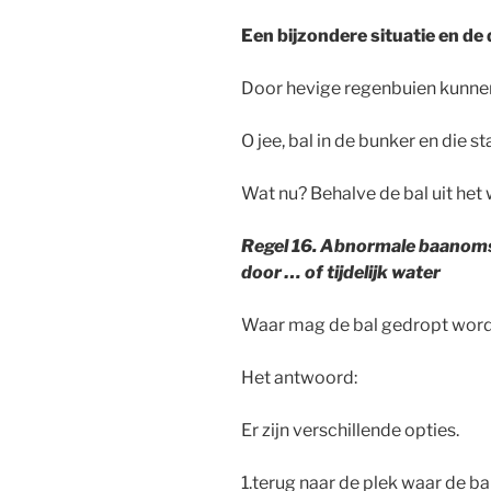
Een bijzondere situatie en de
Door hevige regenbuien kunnen
O jee, bal in de bunker en die s
Wat nu? Behalve de bal uit het
Regel 16. Abnormale baanoms
door … of
tijdelijk water
Waar mag de bal gedropt wor
Het antwoord:
Er zijn verschillende opties.
1.terug naar de plek waar de b