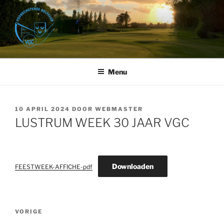
Ga
naar
de
inhoud
VOORSCHOTENSE GOLFCLUB
Golfbaan Het Wedde – Voorschoten
Menu
GEPLAATST
10 APRIL 2024
DOOR
WEBMASTER
OP
LUSTRUM WEEK 30 JAAR VGC
Downloaden
FEESTWEEK-AFFICHE-pdf
Bericht
Vorig
VORIGE
navigatie