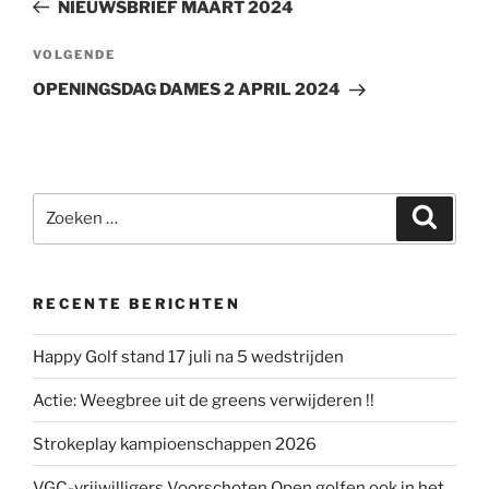
bericht
NIEUWSBRIEF MAART 2024
Volgend
VOLGENDE
bericht
OPENINGSDAG DAMES 2 APRIL 2024
Zoeken
Zoeke
naar:
RECENTE BERICHTEN
Happy Golf stand 17 juli na 5 wedstrijden
Actie: Weegbree uit de greens verwijderen !!
Strokeplay kampioenschappen 2026
VGC-vrijwilligers Voorschoten Open golfen ook in het